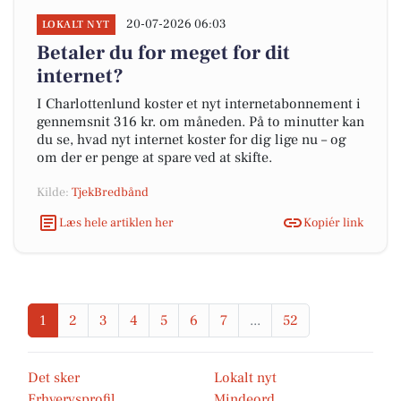
20-07-2026 06:03
LOKALT NYT
Betaler du for meget for dit
internet?
I Charlottenlund koster et nyt internetabonnement i
gennemsnit 316 kr. om måneden. På to minutter kan
du se, hvad nyt internet koster for dig lige nu – og
om der er penge at spare ved at skifte.
Kilde:
TjekBredbånd
Læs hele artiklen her
Kopiér link
1
2
3
4
5
6
7
...
52
Det sker
Lokalt nyt
Erhvervsprofil
Mindeord