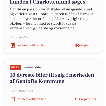
Lunden i Charlottenlund søges
Har du en passion for at skabe velsmagende, sund
og varieret kost til børn i alderen 0-6år, så har vi et
køkken, hvor der er fokus på bæredygtighed og
økologi – forenet med et stabilt fokus på
verdensomsorg i børne og voksenhøjde.
Kilde: JobNet
Læs hele artiklen her
Kopiér link
4 timer siden
BILER
10 dyreste biler til salg i nærheden
af Gentofte Kommune
Kilde: Bilhandel
Læs hele artiklen her
Kopiér link