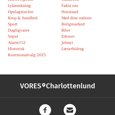
Lykønskning
Fakta om
Opslagstavlen
Husstand
Krop & Sundhed
Mød dine naboer
Sport
Boligmarked
Dagligvarer
Biler
Vejret
Erhverv
Alarm112
Jobnyt
Historisk
Læserbidrag
Kommunalvalg 2025
VORES
Charlottenlund