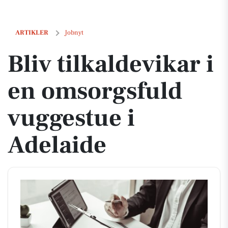
Bliv tilkaldevikar i en omsorgsfuld vuggestue i Adelaide
ARTIKLER
Jobnyt
Bliv tilkaldevikar i
en omsorgsfuld
vuggestue i
Adelaide