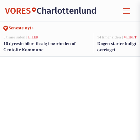
VORES
Charlottenlund
Seneste nyt ›
5 timer siden |
BILER
14 timer siden |
VEJRET
10 dyreste biler til salg i nærheden af
Dagen starter køligt 
Gentofte Kommune
overtaget