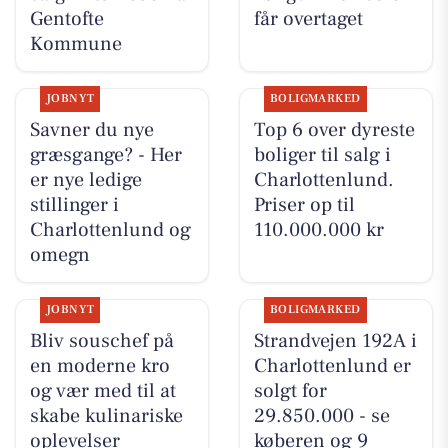
Gentofte
får overtaget
Kommune
JOBNYT
BOLIGMARKED
Savner du nye
Top 6 over dyreste
græsgange? - Her
boliger til salg i
er nye ledige
Charlottenlund.
stillinger i
Priser op til
Charlottenlund og
110.000.000 kr
omegn
JOBNYT
BOLIGMARKED
Bliv souschef på
Strandvejen 192A i
en moderne kro
Charlottenlund er
og vær med til at
solgt for
skabe kulinariske
29.850.000 - se
oplevelser
køberen og 9