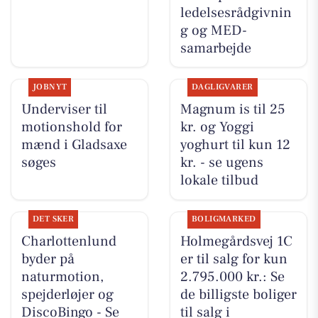
ledelsesrådgivnin
g og MED-
samarbejde
JOBNYT
DAGLIGVARER
Underviser til
Magnum is til 25
motionshold for
kr. og Yoggi
mænd i Gladsaxe
yoghurt til kun 12
søges
kr. - se ugens
lokale tilbud
DET SKER
BOLIGMARKED
Charlottenlund
Holmegårdsvej 1C
byder på
er til salg for kun
naturmotion,
2.795.000 kr.: Se
spejderløjer og
de billigste boliger
DiscoBingo - Se
til salg i