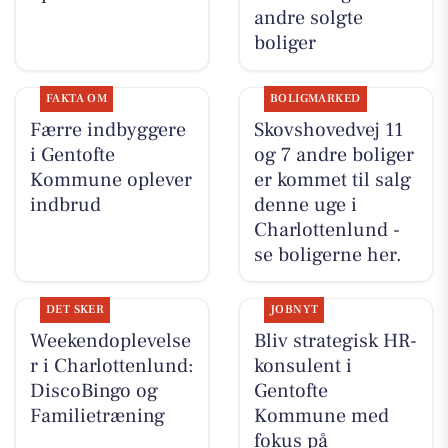
andre solgte
boliger
FAKTA OM
BOLIGMARKED
Færre indbyggere
Skovshovedvej 11
i Gentofte
og 7 andre boliger
Kommune oplever
er kommet til salg
indbrud
denne uge i
Charlottenlund -
se boligerne her.
DET SKER
JOBNYT
Weekendoplevelse
Bliv strategisk HR-
r i Charlottenlund:
konsulent i
DiscoBingo og
Gentofte
Familietræning
Kommune med
fokus på