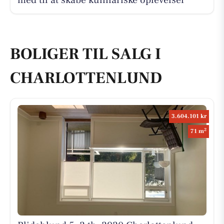
med til at skabe kulinariske oplevelser
BOLIGER TIL SALG I
CHARLOTTENLUND
3.604.101 kr
2
71 m