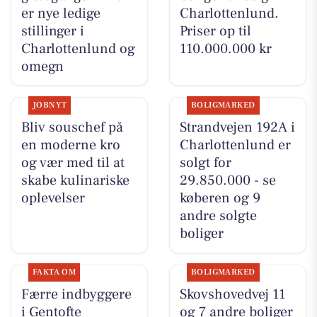
er nye ledige
Charlottenlund.
stillinger i
Priser op til
Charlottenlund og
110.000.000 kr
omegn
JOBNYT
BOLIGMARKED
Bliv souschef på
Strandvejen 192A i
en moderne kro
Charlottenlund er
og vær med til at
solgt for
skabe kulinariske
29.850.000 - se
oplevelser
køberen og 9
andre solgte
boliger
FAKTA OM
BOLIGMARKED
Færre indbyggere
Skovshovedvej 11
i Gentofte
og 7 andre boliger