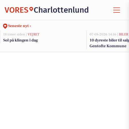
VORES
Charlottenlund
Seneste nyt ›
18 timer siden |
VEJRET
07-08-2026 14:16 |
BILER
Sol på klingen i dag
10 dyreste biler til sa
Gentofte Kommune