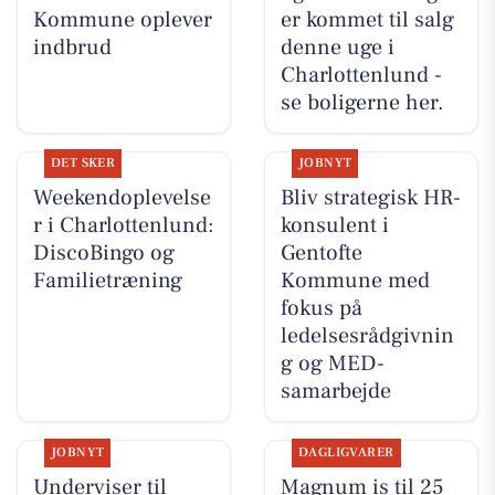
Kommune oplever
er kommet til salg
indbrud
denne uge i
Charlottenlund -
se boligerne her.
DET SKER
JOBNYT
Weekendoplevelse
Bliv strategisk HR-
r i Charlottenlund:
konsulent i
DiscoBingo og
Gentofte
Familietræning
Kommune med
fokus på
ledelsesrådgivnin
g og MED-
samarbejde
JOBNYT
DAGLIGVARER
Underviser til
Magnum is til 25