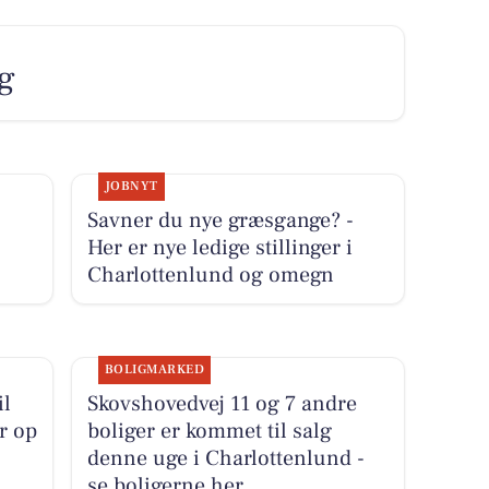
ag
JOBNYT
Savner du nye græsgange? -
Her er nye ledige stillinger i
Charlottenlund og omegn
BOLIGMARKED
il
Skovshovedvej 11 og 7 andre
r op
boliger er kommet til salg
denne uge i Charlottenlund -
se boligerne her.