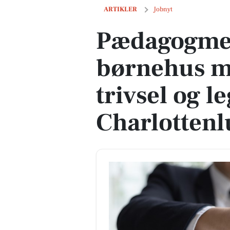
Pædagogmedhjælper til børnehus med hj
ARTIKLER
Jobnyt
Pædagogmed
børnehus me
trivsel og le
Charlotten