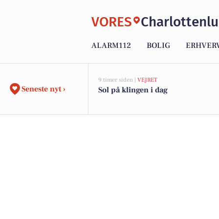
VORES
Charlottenl
ALARM112
BOLIG
ERHVER
9 timer siden |
VEJRET
Seneste nyt ›
Sol på klingen i dag