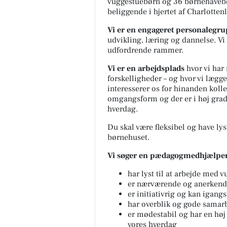
vuggestuebørn og 36 børnehavebørn
beliggende i hjertet af Charlotten
Vi er en engageret personalegr
udvikling, læring og dannelse. Vi
udfordrende rammer.
Vi er en arbejdsplads
hvor vi har
forskelligheder – og hvor vi lægger
interesserer os for hinanden koll
omgangsform og der er i høj grad p
hverdag.
Du skal være fleksibel og have lys
børnehuset.
Vi søger en pædagogmedhjælper
har lyst til at arbejde med
er nærværende og anerken
er initiativrig og kan igangs
har overblik og gode samar
er mødestabil og har en høj 
vores hverdag