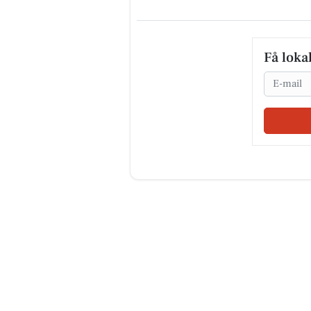
Få loka
Email