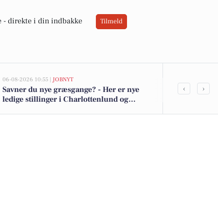
 -
direkte i din indbakke
Tilmeld
06-08-2026 10:55 |
JOBNYT
05-08-2026 13:02
‹
›
Savner du nye græsgange? - Her er nye
Top 6 over dy
ledige stillinger i Charlottenlund og
Charlottenlu
omegn
kr