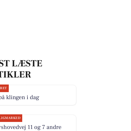
ST LÆSTE
TIKLER
JRET
på klingen i dag
LIGMARKED
shovedvej 11 og 7 andre