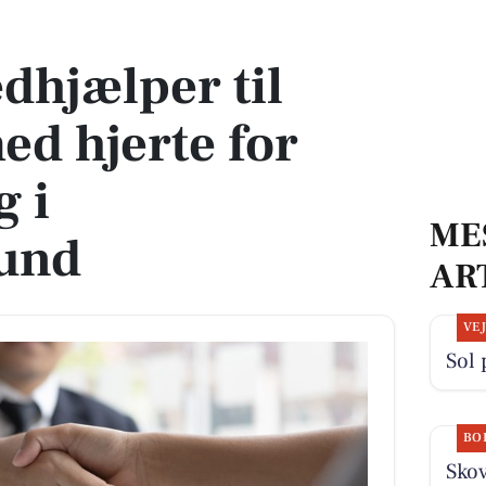
erte for trivsel og leg i Charlottenlund
hjælper til
d hjerte for
g i
ME
lund
AR
VE
Sol 
BO
Skov