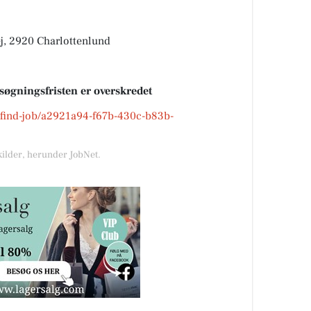
j, 2920 Charlottenlund
nsøgningsfristen er overskredet
k/find-job/a2921a94-f67b-430c-b83b-
kilder, herunder JobNet.