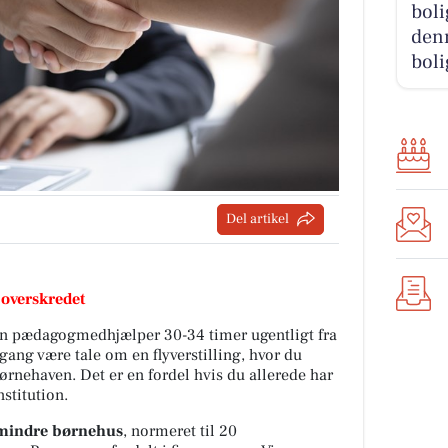
boli
denn
boli
Del artikel
 overskredet
n pædagogmedhjælper 30-34 timer ugentligt fra
mgang være tale om en flyverstilling, hvor du
ørnehaven. Det er en fordel hvis du allerede har
stitution.
 mindre børnehus
, normeret til 20