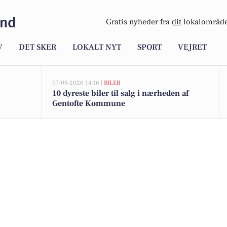
und
Gratis nyheder fra
dit
lokalområde
V
DET SKER
LOKALT NYT
SPORT
VEJRET
07-08-2026 14:16 |
BILER
10 dyreste biler til salg i nærheden af
Gentofte Kommune