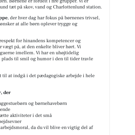
. Børnene er fordelt i fire grupper. Vi er
lund tæt på skov, vand og Charlottenlund station.
uppe
, der hver dag har fokus på børnenes trivsel,
 ønsker at alle børn oplever trygge og
 respekt for hinandens kompetencer og
 vægt på, at den enkelte bliver hørt. Vi
egaerne imellem. Vi har en uhøjtidelig
lads til smil og humor i den til tider travle
t til at indgå i det pædagogiske arbejde i hele
, der
 vuggestuebørn og børnehavebørn
dende
ætte aktiviteter i det små
bejdsevner
arbejdsmoral, da du vil blive en vigtig del af