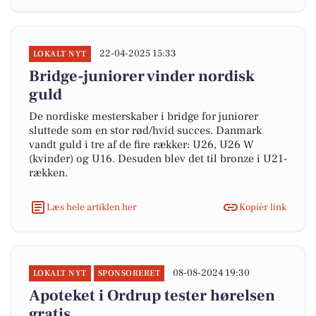
22-04-2025 15:33
LOKALT NYT
Bridge-juniorer vinder nordisk
guld
De nordiske mesterskaber i bridge for juniorer
sluttede som en stor rød/hvid succes. Danmark
vandt guld i tre af de fire rækker: U26, U26 W
(kvinder) og U16. Desuden blev det til bronze i U21-
rækken.
Læs hele artiklen her
Kopiér link
08-08-2024 19:30
LOKALT NYT
SPONSORERET
Apoteket i Ordrup tester hørelsen
gratis