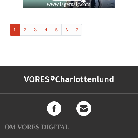
1
2
3
4
5
6
7
VORES
Charlottenlund
OM VORES DIGITAL