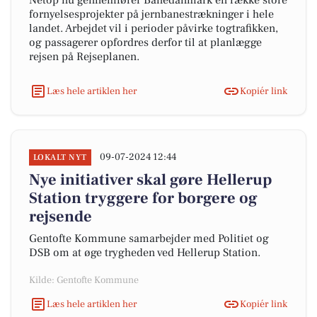
Netop nu gennemfører Banedanmark en række store
fornyelsesprojekter på jernbanestrækninger i hele
landet. Arbejdet vil i perioder påvirke togtrafikken,
og passagerer opfordres derfor til at planlægge
rejsen på Rejseplanen.
Læs hele artiklen her
Kopiér link
09-07-2024 12:44
LOKALT NYT
Nye initiativer skal gøre Hellerup
Station tryggere for borgere og
rejsende
Gentofte Kommune samarbejder med Politiet og
DSB om at øge trygheden ved Hellerup Station.
Kilde: Gentofte Kommune
Læs hele artiklen her
Kopiér link