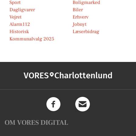
Sport
Boligmarked
Dagligvarer
Biler
Vejret
Erhverv
Alarm112
Jobnyt
Historisk
Læserbidrag
Kommunalvalg 2025
VORES
Charlottenlund
OM VORES DIGITAL