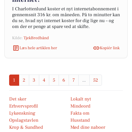
I Charlottenlund koster et nyt internetabonnement i
gennemsnit 316 kr. om måneden. På to minutter kan
du se, hvad nyt internet koster for dig lige nu – og
om der er penge at spare ved at skifte.
Kilde:
TjekBredbånd
Læs hele artiklen her
Kopiér link
1
2
3
4
5
6
7
...
52
Det sker
Lokalt nyt
Erhvervsprofil
Mindeord
Lykønskning
Fakta om
Opslagstavlen
Husstand
Krop & Sundhed
Mød dine naboer