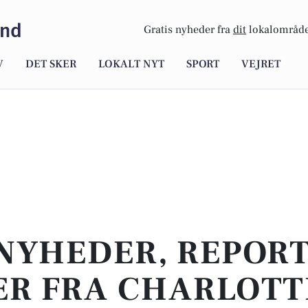
und
Gratis nyheder fra
dit
lokalområde
V
DET SKER
LOKALT NYT
SPORT
VEJRET
NYHEDER, REPOR
ER FRA CHARLOT